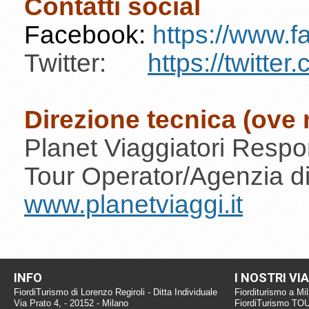
Contatti social
Facebook:
https://www.f
Twitter:
https://twitter
Direzione tecnica (ove ri
Planet Viaggiatori Respo
Tour Operator/Agenzia di
www.planetviaggi.it
INFO
I NOSTRI VI
FiordiTurismo di Lorenzo Regiroli - Ditta Individuale
Fiorditurismo a Mi
Via Prato 4, - 20152 - Milano
FiordiTurismo TO