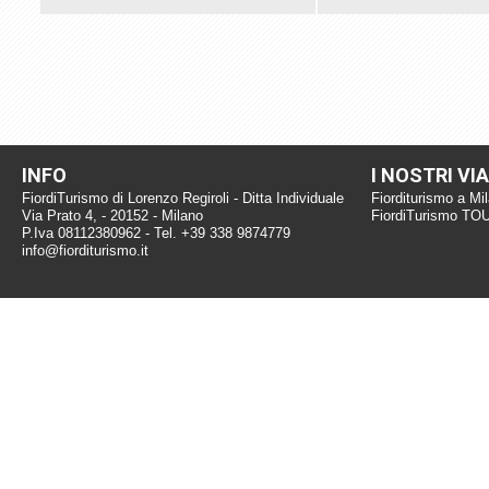
INFO
I NOSTRI VI
FiordiTurismo di Lorenzo Regiroli - Ditta Individuale
Fiorditurismo a Mi
Via Prato 4, - 20152 - Milano
FiordiTurismo TO
P.Iva 08112380962 - Tel. +39 338 9874779
info@fiorditurismo.it