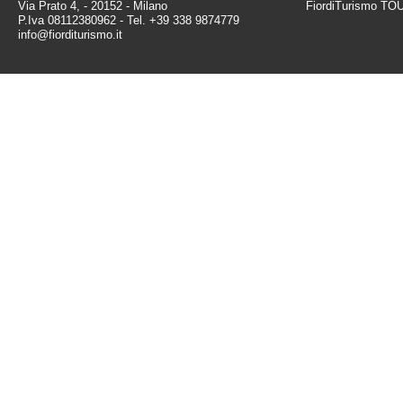
Via Prato 4, - 20152 - Milano
FiordiTurismo TO
P.Iva 08112380962 - Tel. +39 338 9874779
info@fiorditurismo.it