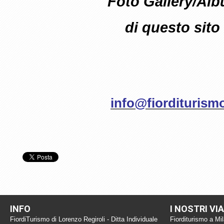
Foto Gallery/Al
di questo sito
info@fiorditurismo
INFO
I NOSTRI VI
FiordiTurismo di Lorenzo Regiroli - Ditta Individuale
Fiorditurismo a Mi